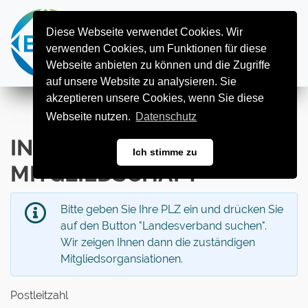
Diese Webseite verwendet Cookies. Wir
Togg
verwenden Cookies, um Funktionen für diese
Webseite anbieten zu können und die Zugriffe
auf unsere Website zu analysieren. Sie
akzeptieren unsere Cookies, wenn Sie diese
Webseite nutzen.
Datenschutz
INTERESSE AN EINER
Ich stimme zu
MITGLIEDSCHAFT
Bitte geben Sie Ihre PLZ ein und drücken Sie
auf den Button "Landesverband suchen".
Wir zeigen Ihnen dann die zuständigen
Mitgliedsorgansiationen.
Postleitzahl